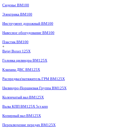
Сиденье BM100
Электрика BM100
Инструмент дорожный BM100
Навесное оборудование BM100
Пластик BM100
+
Bajaj Boxer 125X
Головка цилиндра BM125X
Клапана ДВС BM125X
Распредвал/натяжитель ГРМ BM125X
Цилиндро-Поршневая Группа BM125X
Коленчатый вал BM125X
Валы КПП BM125X 5ст.кпп
Копирный вал BM125X
Переключение передач BM125X