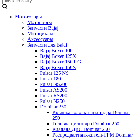
Мототовары
Мотошины
Запчасти Bajaj
Мотоциклы
Аксессуары
Запчасти для Bajaj
Bajaj Boxer 100
Bajaj Boxer 125X
Bajaj Boxer 150 UG
Bajaj Boxer 150X
Pulsar 125 NS
Pulsar 180
Pulsar NS200
Pulsar AS200
Pulsar RS200
Pulsar N250
Dominar 250
Крышка головки цилиндра Dominar
250
Головка цилиндра Dominar 250
Клапана ДВС Dominar 250
Распредвал/натяжитель ГРМ Dominar