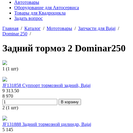
Автотовары
Оборудование для Автосервиса
Товары для Квадроцикла
Задать вопрос
Главная
/
Каталог
/
Мототовары
/
Запчасти для Bajaj
/
Dominar 250
/
Задний тормоз 2 Dominar250
1 (1 шт)
JF131858 Суппорт тормозной задний, Bajaj
9 313.50
8 970
В корзину
2 (1 шт)
JF131888 Задний тормозной цилиндр, Bajaj
5 145