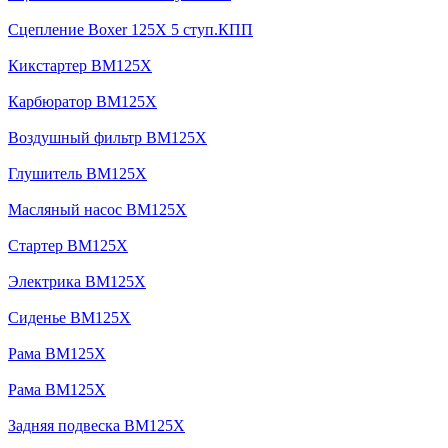
Сцепление Boxer 125X 5 ступ.КПП
Кикстартер BM125X
Карбюратор BM125X
Воздушный фильтр BM125X
Глушитель BM125X
Масляный насос BM125X
Стартер BM125X
Электрика BM125X
Сиденье BM125X
Рама BM125X
Рама BM125X
Задняя подвеска BM125X