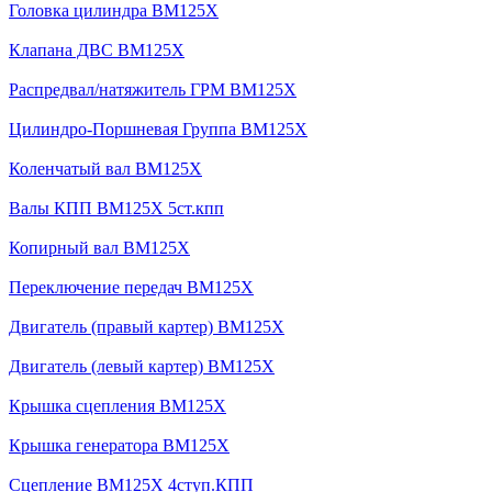
Головка цилиндра BM125X
Клапана ДВС BM125X
Распредвал/натяжитель ГРМ BM125X
Цилиндро-Поршневая Группа BM125X
Коленчатый вал BM125X
Валы КПП BM125X 5ст.кпп
Копирный вал BM125X
Переключение передач BM125X
Двигатель (правый картер) BM125X
Двигатель (левый картер) BM125X
Крышка сцепления BM125X
Крышка генератора BM125X
Сцепление BM125X 4ступ.КПП