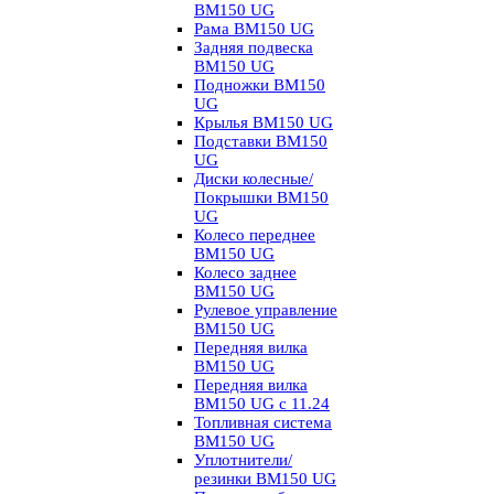
BM150 UG
Рама BM150 UG
Задняя подвеска
BM150 UG
Подножки BM150
UG
Крылья BM150 UG
Подставки BM150
UG
Диски колесные/
Покрышки BM150
UG
Колесо переднее
BM150 UG
Колесо заднее
BM150 UG
Рулевое управление
BM150 UG
Передняя вилка
BM150 UG
Передняя вилка
BM150 UG с 11.24
Топливная система
BM150 UG
Уплотнители/
резинки BM150 UG