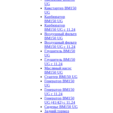
UG
Кикстартер BM150
UG
Карбюратор
BM150 UG
Карбюратор
BM150 UG с 11.24
Воздушный фильтр
BM150 UG
Воздушный фильтр
BM150 UG c 11.24
Глушитель BM150
UG
Глушитель BM150
UG с 11.24
Масляный насос
BM150 UG
Стартер BM150 UG
Генератор BM150
UG
Генератор BM150
UG с 11.24
Генератор BM150
UG (41/42) с 11.24
Сиденье BM150 UG
Задний тормоз