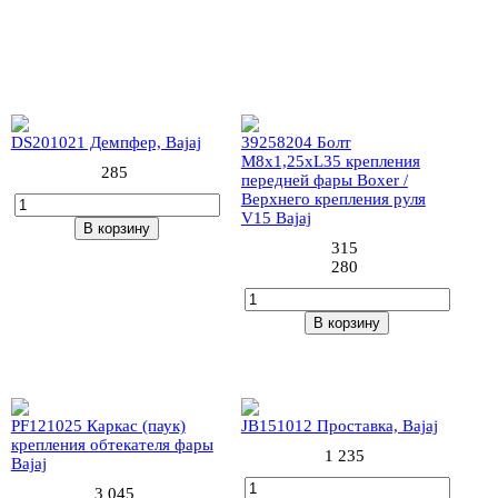
7 (2шт)
8 (2шт)
DS201021 Демпфер, Bajaj
39258204 Болт
М8х1,25хL35 крепления
285
передней фары Boxer /
Верхнего крепления руля
V15 Bajaj
В корзину
315
280
В корзину
12 (1шт)
15 (4шт)
PF121025 Каркас (паук)
JB151012 Проставка, Bajaj
крепления обтекателя фары
1 235
Bajaj
3 045