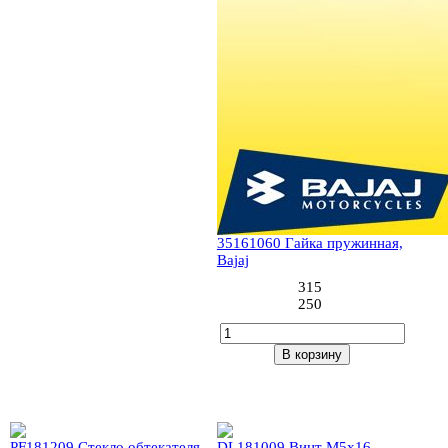
35161060 Гайка пружинная,
Bajaj
315
250
В корзину
22 (1шт)
23 (4шт)
PF181209 Стекло обтекателя
DL181009 Винт М5х16