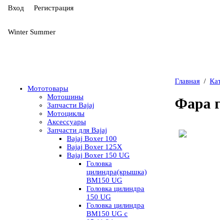
Вход
Регистрация
Winter
Summer
Главная
/
Ка
Мототовары
Мотошины
Фара 
Запчасти Bajaj
Мотоциклы
Аксессуары
Запчасти для Bajaj
Bajaj Boxer 100
Bajaj Boxer 125X
Bajaj Boxer 150 UG
Головка
цилиндра(крышка)
BM150 UG
Головка цилиндра
150 UG
Головка цилиндра
BM150 UG c