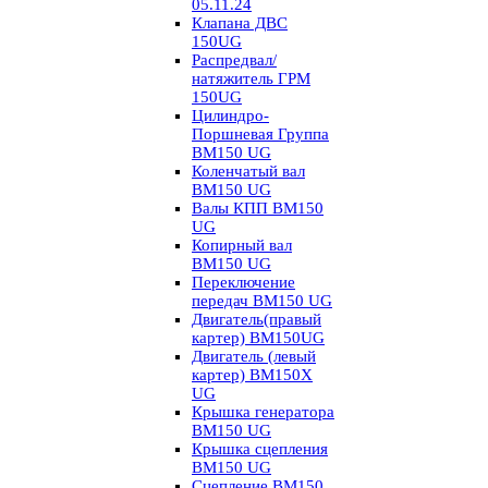
05.11.24
Клапана ДВС
150UG
Распредвал/
натяжитель ГРМ
150UG
Цилиндро-
Поршневая Группа
BM150 UG
Коленчатый вал
BM150 UG
Валы КПП BM150
UG
Копирный вал
BM150 UG
Переключение
передач BM150 UG
Двигатель(правый
картер) ВМ150UG
Двигатель (левый
картер) BM150X
UG
Крышка генератора
BM150 UG
Крышка сцепления
BM150 UG
Сцепление BM150