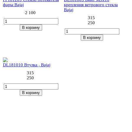
фары Bajaj
крепления ветрового стекла
Bajaj
2 100
315
250
В корзину
В корзину
25 (4шт)
DL181010 Втулка , Bajaj
315
250
В корзину