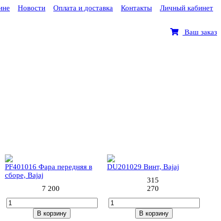
ине
Новости
Оплата и доставка
Контакты
Личный кабинет
Ваш заказ
1 (1шт)
4 (2шт)
PF401016 Фара передняя в
DU201029 Винт, Bajaj
сборе, Bajaj
315
7 200
270
В корзину
В корзину