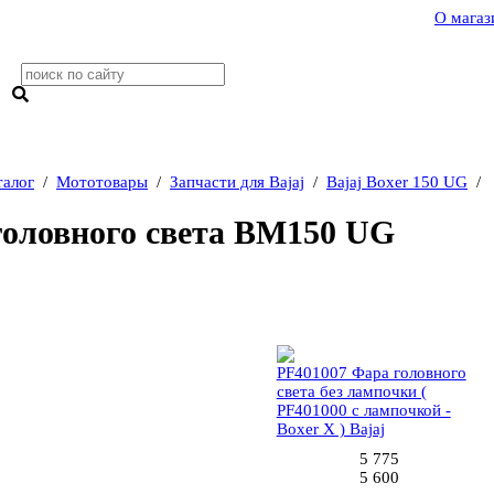
О магаз
талог
/
Мототовары
/
Запчасти для Bajaj
/
Bajaj Boxer 150 UG
/
головного света BM150 UG
1 (1шт)
PF401007 Фара головного
света без лампочки (
PF401000 с лампочкой -
Boxer X ) Bajaj
5 775
5 600