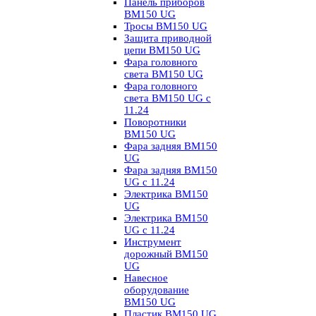
Панель приборов
BM150 UG
Тросы BM150 UG
Защита приводной
цепи BM150 UG
Фара головного
света BM150 UG
Фара головного
света BM150 UG c
11.24
Поворотники
BM150 UG
Фара задняя BM150
UG
Фара задняя BM150
UG с 11.24
Электрика BM150
UG
Электрика BM150
UG c 11.24
Инструмент
дорожный BM150
UG
Навесное
оборудование
BM150 UG
Пластик BM150 UG