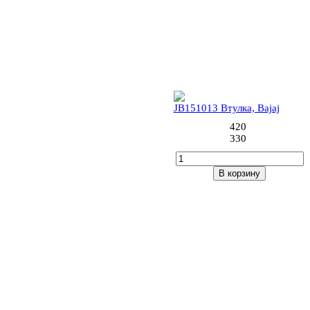
16 (4шт)
JB151013 Втулка, Bajaj
420
330
В корзину