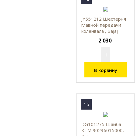
JY551212 Шестерня
главной передачи
коленвала , Bajaj
2 030
В корзину
15
DG101275 Шайба
KTM 90236015000,