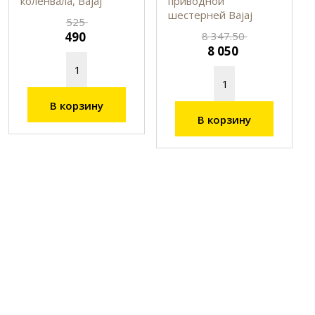
коленвала, Bajaj
приводной
шестерней Bajaj
525
490
8 347.50
8 050
В корзину
В корзину