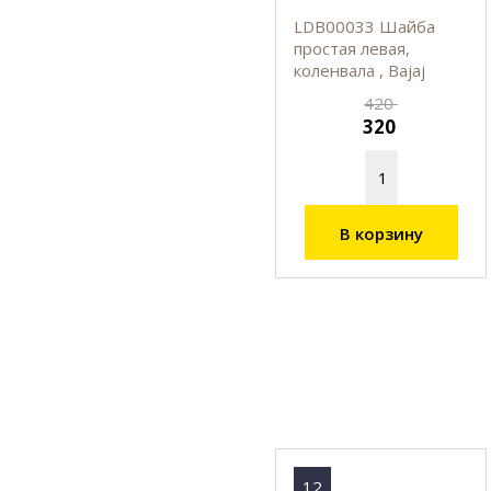
LDB00033 Шайба
простая левая,
коленвала , Bajaj
420
320
В корзину
12