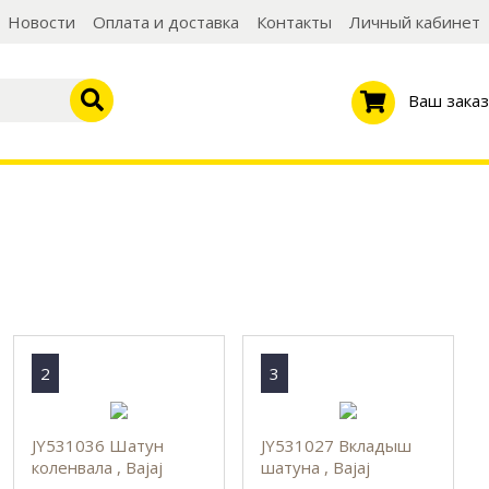
Новости
Оплата и доставка
Контакты
Личный кабинет
Ваш заказ
2
3
JY531036 Шатун
JY531027 Вкладыш
коленвала , Bajaj
шатуна , Bajaj