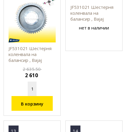
JF531021 Шестерня
коленвала на
балансир , Bajaj
нет в наличии
JF531021 Шестерня
коленвала на
балансир , Bajaj
2 635.50
2 610
В корзину
13
14