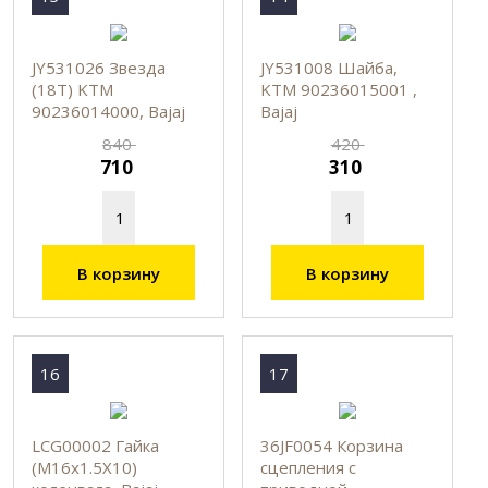
JY531026 Звезда
JY531008 Шайба,
(18T) KTM
KTM 90236015001 ,
90236014000, Bajaj
Bajaj
840
420
710
310
В корзину
В корзину
16
17
LCG00002 Гайка
36JF0054 Корзина
(М16х1.5Х10)
сцепления с