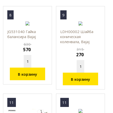
8
9
JG531040 Гайка
LDH00002 Шайба
балансира Bajaj
коническая
коленвала, Bajaj
630
570
315
270
В корзину
В корзину
11
11