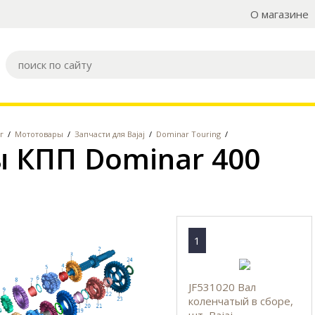
О магазине
г
/
Мототовары
/
Запчасти для Bajaj
/
Dominar Touring
/
 КПП Dominar 400
1
JF531020 Вал
коленчатый в сборе,
шт, Bajaj.