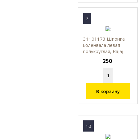
7
31101173 Шпонка
коленвала левая
полукруглая, Bajaj
250
В корзину
10